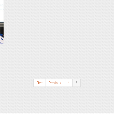
First
Previous
4
5